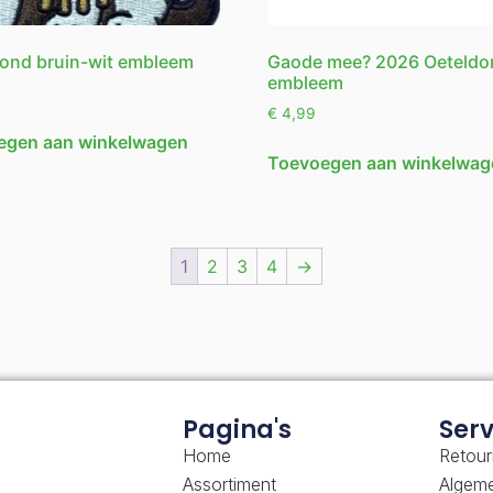
ond bruin-wit embleem
Gaode mee? 2026 Oeteldo
embleem
€
4,99
egen aan winkelwagen
Toevoegen aan winkelwag
1
2
3
4
→
Pagina's
Serv
Home
Retour
Assortiment
Algem