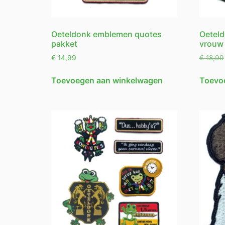
Oeteldonk emblemen quotes
Oetel
pakket
vrouw
€
14,99
€
18,99
Toevoegen aan winkelwagen
Toevo