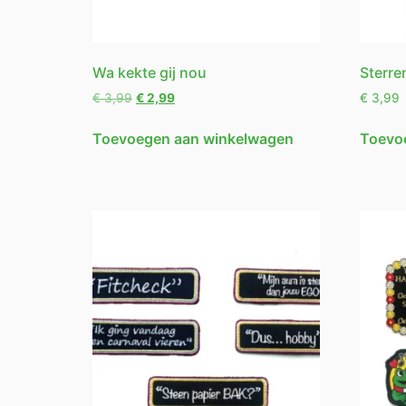
Wa kekte gij nou
Sterre
€
3,99
€
2,99
€
3,99
Toevoegen aan winkelwagen
Toevo