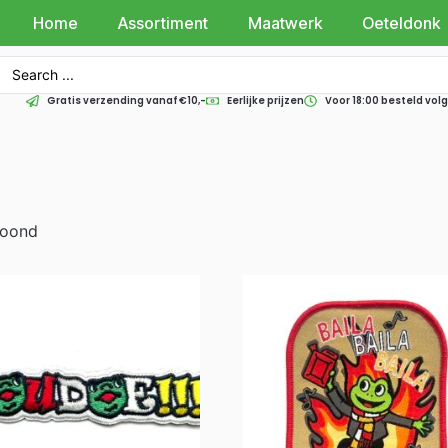
Home
Assortiment
Maatwerk
Oeteldonk
Gratis verzending vanaf €10,-
Eerlijke prijzen
Voor 18:00 besteld vo
toond