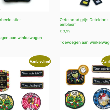
nbeeld stier
Oetelhond grijs Oeteldonk
embleem
€
3,99
egen aan winkelwagen
Toevoegen aan winkelwag
Aanbieding!
Aanb