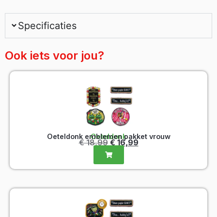
Specificaties
Ook iets voor jou?
Oeteldonk emblemen pakket vrouw
Oeteldonk
€
18,99
€
16,99