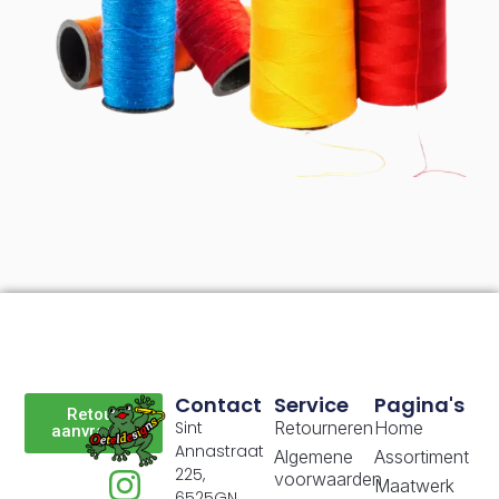
Contact
Service
Pagina's
Retour
Sint
Retourneren
Home
aanvragen
Annastraat
Algemene
Assortiment
225,
voorwaarden
Maatwerk
6525GN