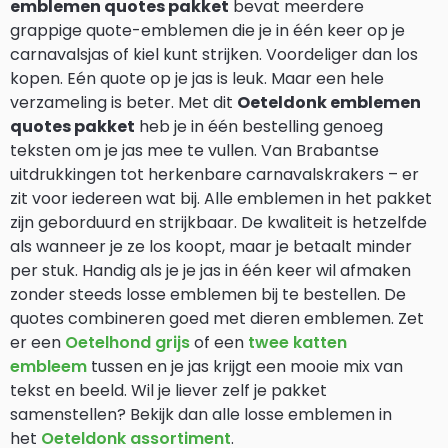
emblemen quotes pakket
bevat meerdere
grappige quote-emblemen die je in één keer op je
carnavalsjas of kiel kunt strijken. Voordeliger dan los
kopen. Eén quote op je jas is leuk. Maar een hele
verzameling is beter. Met dit
Oeteldonk emblemen
quotes pakket
heb je in één bestelling genoeg
teksten om je jas mee te vullen. Van Brabantse
uitdrukkingen tot herkenbare carnavalskrakers – er
zit voor iedereen wat bij. Alle emblemen in het pakket
zijn geborduurd en strijkbaar. De kwaliteit is hetzelfde
als wanneer je ze los koopt, maar je betaalt minder
per stuk. Handig als je je jas in één keer wil afmaken
zonder steeds losse emblemen bij te bestellen. De
quotes combineren goed met dieren emblemen. Zet
er een
Oetelhond grijs
of een
twee katten
embleem
tussen en je jas krijgt een mooie mix van
tekst en beeld. Wil je liever zelf je pakket
samenstellen? Bekijk dan alle losse emblemen in
het
Oeteldonk assortiment
.