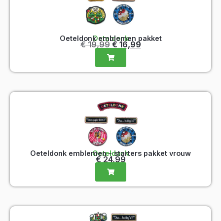
Oeteldonk emblemen pakket
Oeteldonk
€
19,99
€
16,99
Oeteldonk emblemen - starters pakket vrouw
Oeteldonk
€
24,99