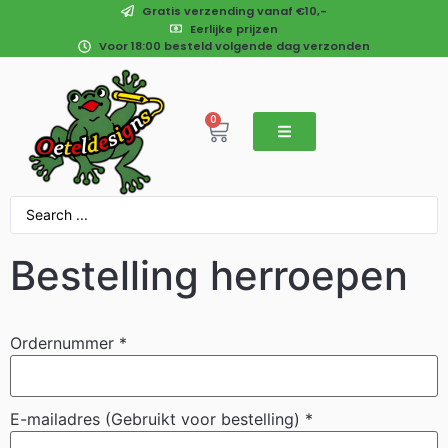
Gratis verzending vanaf €10,-
Eerlijke prijzen
Voor 18:00 besteld volgende dag verzonden
0
Bestelling herroepen
Ordernummer
*
E-mailadres (Gebruikt voor bestelling)
*