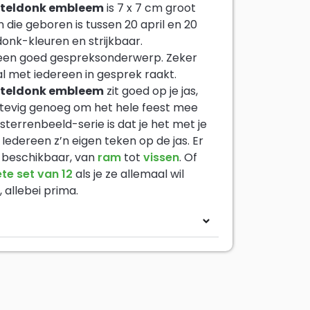
Oeteldonk embleem
is 7 x 7 cm groot
die geboren is tussen 20 april en 20
onk-kleuren en strijkbaar.
d een goed gespreksonderwerp. Zeker
al met iedereen in gesprek raakt.
Oeteldonk embleem
zit goed op je jas,
 stevig genoeg om het hele feest mee
sterrenbeeld-serie is dat je het met je
Iedereen z’n eigen teken op de jas. Er
en beschikbaar, van
ram
tot
vissen
. Of
te set van 12
als je ze allemaal wil
, allebei prima.