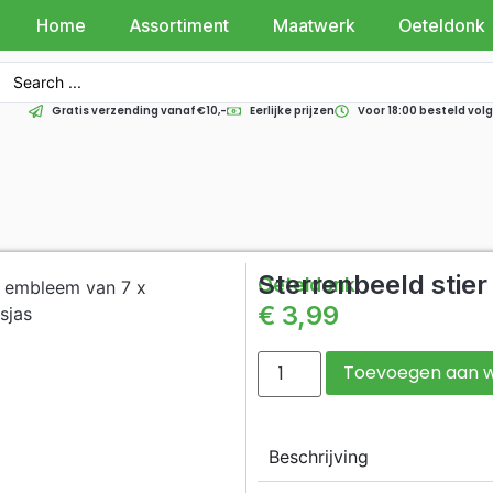
Home
Assortiment
Maatwerk
Oeteldonk
Gratis verzending vanaf €10,-
Eerlijke prijzen
Voor 18:00 besteld vo
Sterrenbeeld stier
Oeteldonk
€
3,99
Toevoegen aan 
Beschrijving