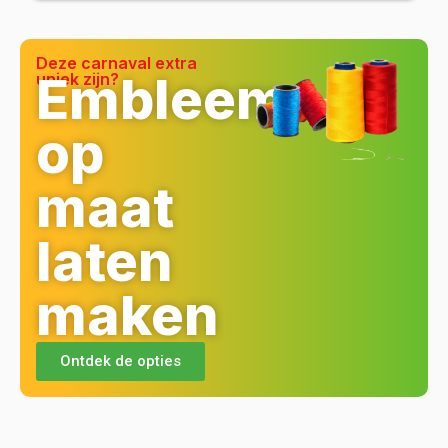
Deze carnaval extra
Embleem
uniek zijn?
op
maat
laten
maken
Ontdek de opties