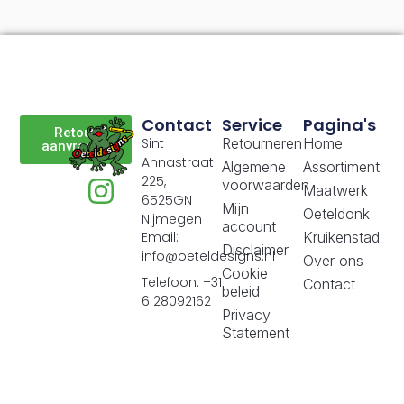
Contact
Service
Pagina's
Retour
Sint
Retourneren
Home
aanvragen
Annastraat
Algemene
Assortiment
225,
voorwaarden
Maatwerk
6525GN
Mijn
Oeteldonk
Nijmegen
account
Email:
Kruikenstad
Disclaimer
info@oeteldesigns.nl
Over ons
Cookie
Telefoon: +31
Contact
beleid
6 28092162
Privacy
Statement