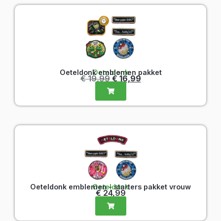
Oeteldonk emblemen pakket
Oeteldonk
€
19,99
€
16,99
Oeteldonk emblemen - starters pakket vrouw
Oeteldonk
€
24,99