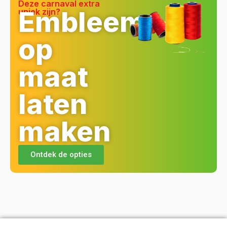
maken
Ontdek de opties
Contact
Service
Pagina's
Retour
Sint
Retourneren
Home
aanvragen
Annastraat
Algemene
Assortiment
225,
voorwaarden
Maatwerk
6525GN
Mijn
Oeteldonk
Nijmegen
account
Email:
Kruikenstad
Disclaimer
info@oeteldesigns.nl
Over ons