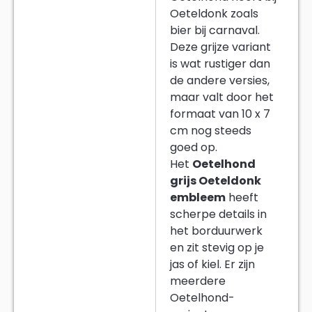
Het
Oetelhond
grijs Oeteldonk
embleem
heeft
scherpe details in
het borduurwerk
en zit stevig op je
jas of kiel. Er zijn
meerdere
Oetelhond-
varianten:
de
bruin-witte
en
de
witte
. Sommige
mensen
verzamelen ze alle
drie. Anderen
kiezen er eentje die
het beste bij hun
jas past.