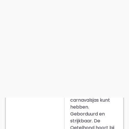
cm en een van de
meest herkenbare
emblemen die je
op een
carnavalsjas kunt
hebben.
Geborduurd en
strijkbaar. De
Oetelhond hoort bij
Oeteldonk zoals
bier bij carnaval.
Deze grijze variant
is wat rustiger dan
de andere versies,
maar valt door het
formaat van 10 x 7
cm nog steeds
goed op.