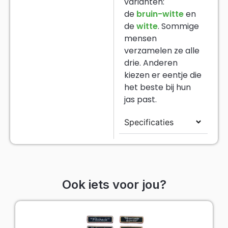
Specificaties
Ook iets voor jou?
Oeteldonk emblemen quotes pakket
Oeteldonk
€
14,99