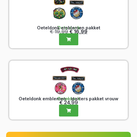
Oeteldonk emblemen - starters pakket vrouw
Oeteldonk
€
24,99
Deze carnaval extra
Embleem
uniek zijn?
op
maat
laten