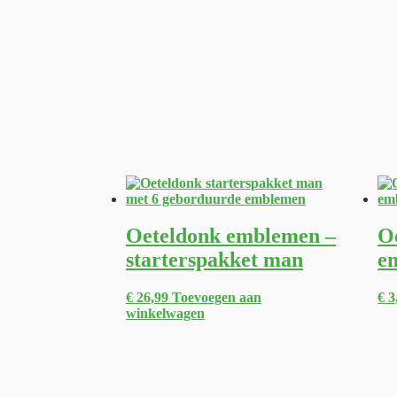
Oeteldonk emblemen –
O
starterspakket man
e
€
26,99
Toevoegen aan
€
3
winkelwagen