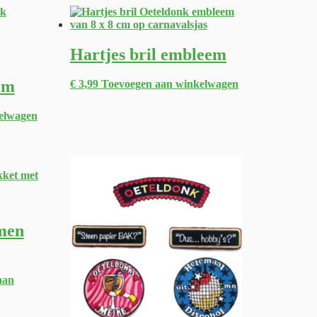
Hartjes bril embleem
em
€
3,99
Toevoegen aan winkelwagen
elwagen
men
aan