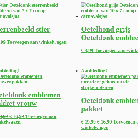
errenbeeld stier
Oetelhond grijs
Oeteldonk emble
,99
Toevoegen aan winkelwagen
€
3,99
Toevoegen aan wink
nbieding!
Aanbieding!
eteldonk emblemen
Oeteldonk emble
akket vrouw
pakket
8,99
€
16,99
Toevoegen aan
nkelwagen
€
19,99
€
16,99
Toevoegen 
winkelwagen