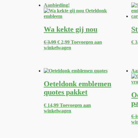
Aanbieding!
Wa kekte gij nou
St
€
3,99
€
2,99
Toevoegen aan
€
3
winkelwagen
Aa
Oeteldonk emblemen
quotes pakket
O
p
€
14,99
Toevoegen aan
winkelwagen
€
1
wi