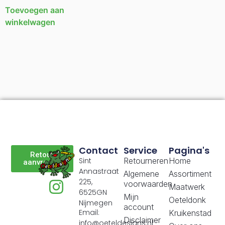
Toevoegen aan
winkelwagen
Contact
Service
Pagina's
Retour
Sint
Retourneren
Home
aanvragen
Annastraat
Algemene
Assortiment
225,
voorwaarden
Maatwerk
6525GN
Mijn
Oeteldonk
Nijmegen
account
Email:
Kruikenstad
Disclaimer
info@oeteldesigns.nl