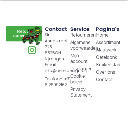
Contact
Service
Pagina's
Retour
Sint
Retourneren
Home
aanvragen
Annastraat
Algemene
Assortiment
225,
voorwaarden
Maatwerk
6525GN
Mijn
Oeteldonk
Nijmegen
account
Email:
Kruikenstad
Disclaimer
info@oeteldesigns.nl
Over ons
Cookie
Telefoon: +31
Contact
beleid
6 28092162
Privacy
Statement