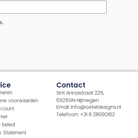
s.
ice
Contact
neren
Sint Annastraat 225,
6525GN Nijmegen
ene voorwaarden
Email: info@oeteldesigns.nl
ccount
Telefoon: +31 6 28092162
imer
 beleid
y Statement