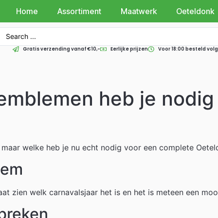
Home
Assortiment
Maatwerk
Oeteldonk
Gratis verzending vanaf €10,-
Eerlijke prijzen
Voor 18:00 besteld vo
emblemen heb je nodig
aar welke heb je nu echt nodig voor een complete Oeteldo
eem
laat zien welk carnavalsjaar het is en het is meteen een mooi
tbreken