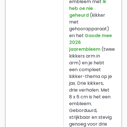
embleem met
Ik
heb oe nie
geheurd
(kikker
met
gehoorapparaat)
en het
Gaode mee
2026
jaarembleem
(twee
kikkers arm in
arm) en je hebt
een compleet
kikker-thema op je
jas. Drie kikkers,
drie verhalen. Met
8 x 6 cm is het een
embleem.
Geborduurd,
strijkbaar en stevig
genoeg voor drie