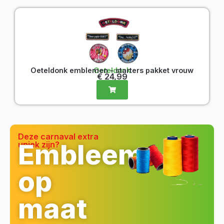
Oeteldonk emblemen - starters pakket vrouw
Oeteldonk
€
24,99
Deze carnaval extra
Embleem
uniek zijn?
op
maat