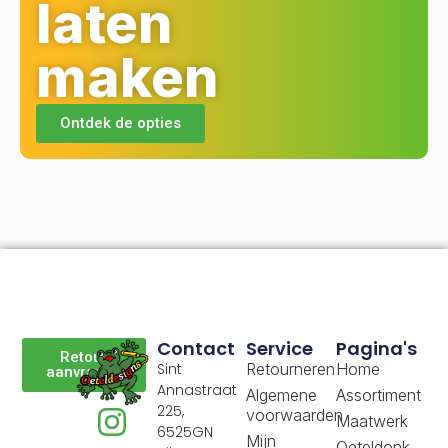
laten
maken
Ontdek de opties
Contact
Service
Pagina's
Retour
Sint
Retourneren
Home
aanvragen
Annastraat
Algemene
Assortiment
225,
voorwaarden
Maatwerk
6525GN
Mijn
Oeteldonk