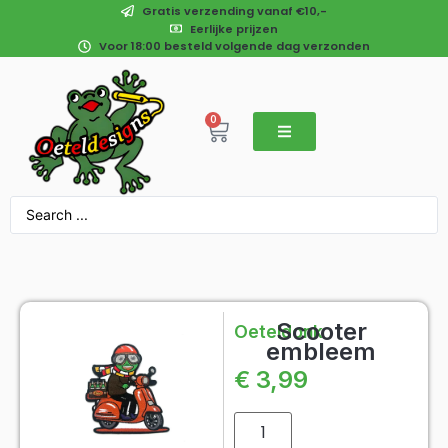
Gratis verzending vanaf €10,-
Eerlijke prijzen
Voor 18:00 besteld volgende dag verzonden
0
Scooter
Oeteldonk
embleem
€
3,99