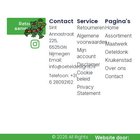
Contact
Service
Pagina's
Retour
Sint
Retourneren
Home
aanvragen
Annastraat
Algemene
Assortiment
225,
voorwaarden
Maatwerk
6525GN
Mijn
Oeteldonk
Nijmegen
account
Email:
Kruikenstad
Disclaimer
info@oeteldesigns.nl
Over ons
Cookie
Telefoon: +31
Contact
beleid
6 28092162
Privacy
Statement
© 2026 All Rights
Website door: