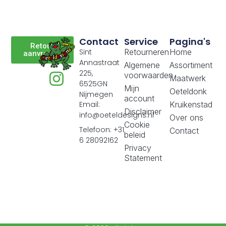
Contact
Service
Pagina's
Retour
Sint
Retourneren
Home
aanvragen
Annastraat
Algemene
Assortiment
225,
voorwaarden
Maatwerk
6525GN
Mijn
Oeteldonk
Nijmegen
account
Email:
Kruikenstad
Disclaimer
info@oeteldesigns.nl
Over ons
Cookie
Telefoon: +31
Contact
beleid
6 28092162
Privacy
Statement