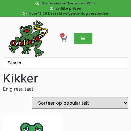
Gratis verzending vanaf €10,-
Eerlijke prijzen
Voor 18:00 besteld volgende dag verzonden
0
Kikker
Enig resultaat